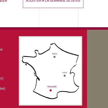
NIER
AJOUTER À LA DEMANDE DE DEVIS
V
es
n)
lse)