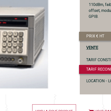
110dBm, fai
offset, modu
GPIB.
PRIX € HT
VENTE
TARIF CONST
TARIF RECON
LOCATION - 