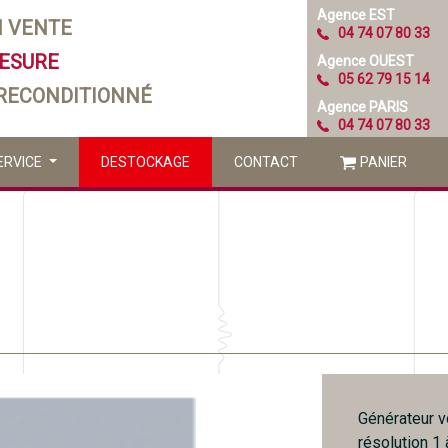
Agence EST
N VENTE
04 74 07 80 33
MESURE
Agence OUEST
05 62 79 15 14
 RECONDITIONNÉ
Agence PARIS
04 74 07 80 33
ERVICE
DESTOCKAGE
CONTACT
PANIER
Générateur v
résolution 1