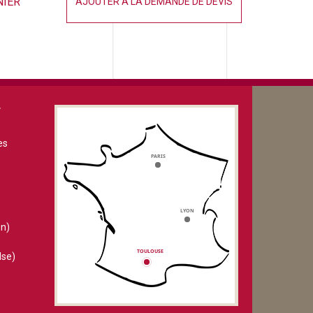
NIER
AJOUTER À LA DEMANDE DE DEVIS
V
es
n)
lse)