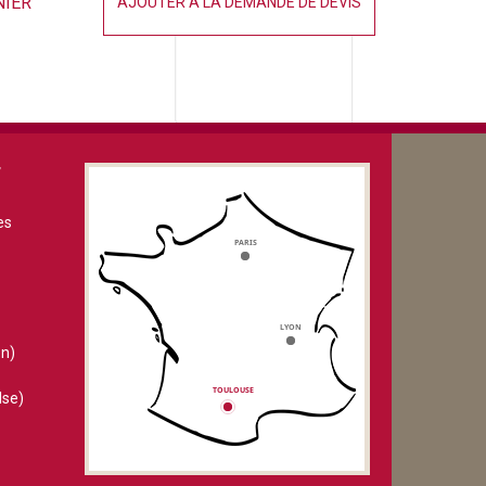
NIER
AJOUTER À LA DEMANDE DE DEVIS
V
es
n)
lse)