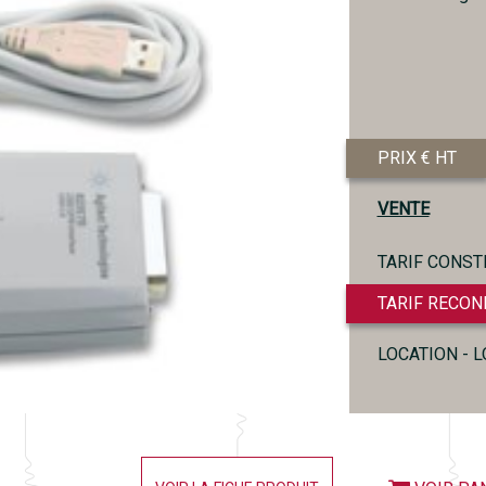
PRIX € HT
VENTE
TARIF CONST
TARIF RECON
LOCATION - 