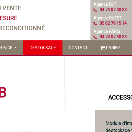
Agence EST
N VENTE
04 74 07 80 33
MESURE
Agence OUEST
05 62 79 15 14
 RECONDITIONNÉ
Agence PARIS
04 74 07 80 33
ERVICE
DESTOCKAGE
CONTACT
PANIER
B
ACCESSO
Module d'int
destockage :