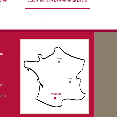
NIER
AJOUTER À LA DEMANDE DE DEVIS
V
es
n)
lse)