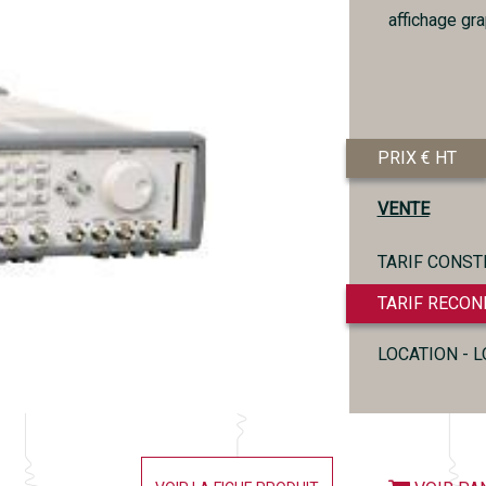
affichage gra
PRIX € HT
VENTE
TARIF CONST
TARIF RECON
LOCATION - 