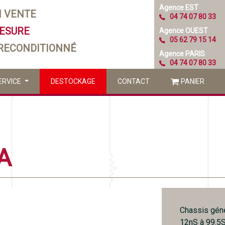
Agence EST
N VENTE
04 74 07 80 33
MESURE
Agence OUEST
05 62 79 15 14
 RECONDITIONNÉ
Agence PARIS
04 74 07 80 33
ERVICE
DESTOCKAGE
CONTACT
PANIER
A
Chassis gén
12nS à 99.5S,