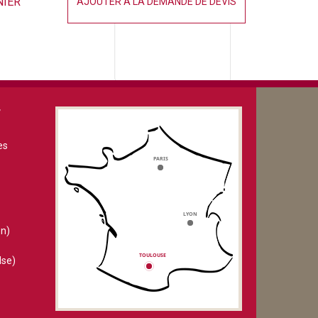
NIER
AJOUTER À LA DEMANDE DE DEVIS
V
es
n)
lse)