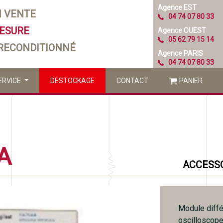
Agence EST
N VENTE
04 74 07 80 33
MESURE
Agence OUEST
05 62 79 15 14
 RECONDITIONNÉ
Agence PARIS
04 74 07 80 33
ERVICE
DESTOCKAGE
CONTACT
PANIER
A
ACCESSO
Module diffé
oscilloscope