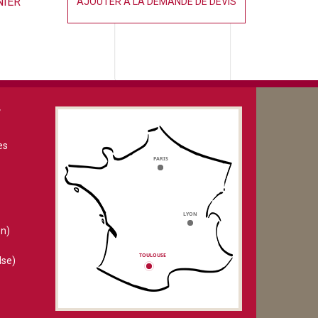
NIER
AJOUTER À LA DEMANDE DE DEVIS
V
es
n)
lse)