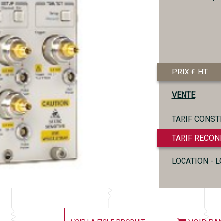
PRIX € HT
VENTE
TARIF CONST
TARIF RECON
LOCATION - 