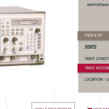
automatiques
PRIX € HT
VENTE
TARIF CONST
TARIF RECON
LOCATION - 