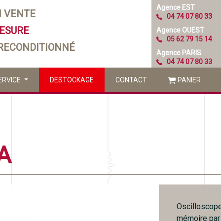
Agence EST
N VENTE
04 74 07 80 33
MESURE
Agence OUEST
05 62 79 15 14
 RECONDITIONNÉ
Agence PARIS
04 74 07 80 33
ERVICE
DESTOCKAGE
CONTACT
PANIER
A
Oscilloscop
mémoire par 