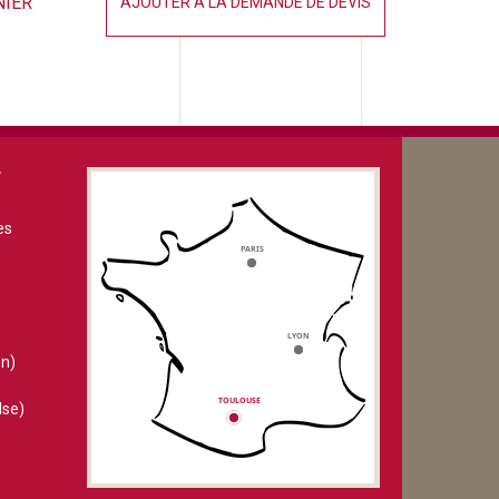
NIER
AJOUTER À LA DEMANDE DE DEVIS
V
es
n)
lse)