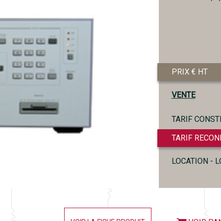
PRIX € HT
VENTE
TARIF CONST
TARIF RECON
LOCATION - 