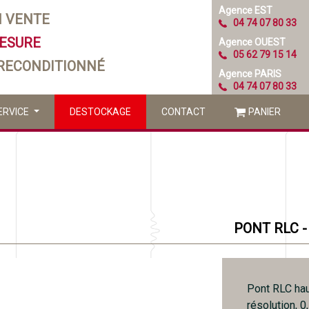
Agence EST
N VENTE
04 74 07 80 33
MESURE
Agence OUEST
05 62 79 15 14
 RECONDITIONNÉ
Agence PARIS
04 74 07 80 33
ERVICE
DESTOCKAGE
CONTACT
PANIER
PONT RLC 
Pont RLC ha
résolution, 0