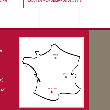
NIER
AJOUTER À LA DEMANDE DE DEVIS
V
es
n)
lse)