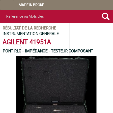
MADE IN BROKE
Référence ou mots clés
RÉSULTAT DE LA RECHERCHE
INSTRUMENTATION GENERALE
AGILENT 41951A
PONT RLC - IMPÉDANCE - TESTEUR COMPOSANT