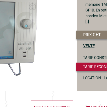
mémoire 1Mo 
GPIB. En opt
sondes Mict
[..]
PRIX € HT
VENTE
TARIF CONST
TARIF RECON
LOCATION - 