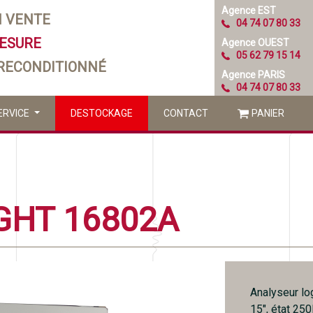
Agence EST
N VENTE
04 74 07 80 33
MESURE
Agence OUEST
05 62 79 15 14
 RECONDITIONNÉ
Agence PARIS
04 74 07 80 33
ERVICE
DESTOCKAGE
CONTACT
PANIER
GHT 16802A
Analyseur lo
15", état 25