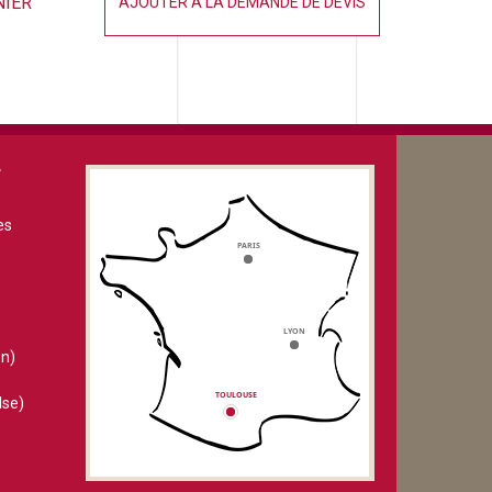
NIER
AJOUTER À LA DEMANDE DE DEVIS
V
es
n)
lse)