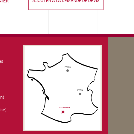
NIER
AJOUTER À LA DEMANDE DE DEVIS
V
es
n)
lse)