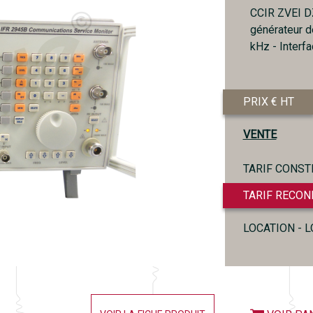
CCIR ZVEI DZ
générateur d
kHz - Inter
PRIX € HT
VENTE
TARIF CONST
TARIF RECON
LOCATION - 