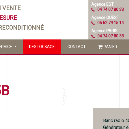
Agence EST
N VENTE
04 74 07 80 33
MESURE
Agence OUEST
05 62 79 15 14
 RECONDITIONNÉ
Agence PARIS
04 74 07 80 33
ERVICE
DESTOCKAGE
CONTACT
PANIER
5B
Banc radio 4
Générateur e