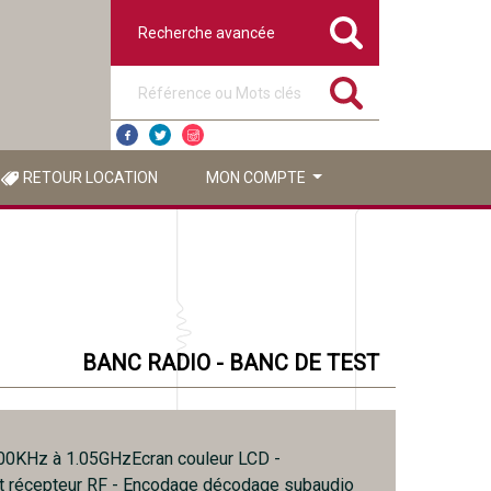
Recherche avancée
Référence ou mots clés
RETOUR LOCATION
MON COMPTE
BANC RADIO - BANC DE TEST
00KHz à 1.05GHzEcran couleur LCD -
t récepteur RF - Encodage décodage subaudio