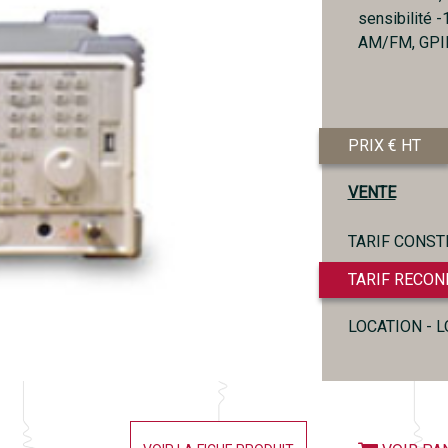
sensibilité 
AM/FM, GPI
PRIX € HT
VENTE
TARIF CONST
TARIF RECON
LOCATION - 