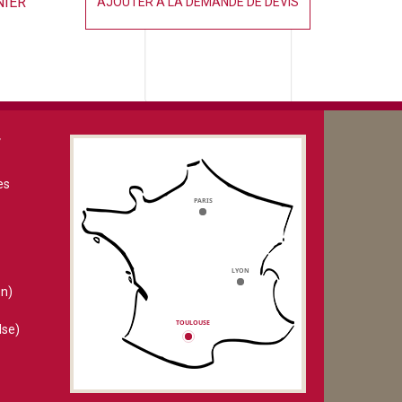
NIER
AJOUTER À LA DEMANDE DE DEVIS
V
es
n)
lse)