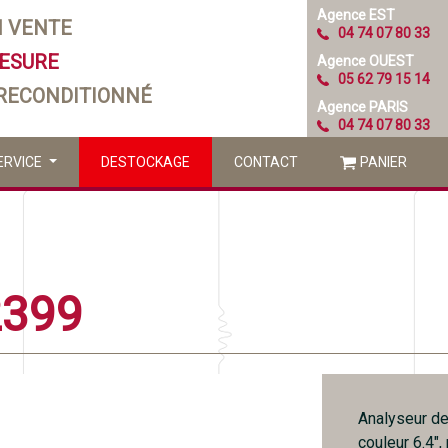
Agence EST
N VENTE
04 74 07 80 33
MESURE
Agence OUEST
05 62 79 15 14
 RECONDITIONNÉ
Agence PARIS
04 74 07 80 33
ERVICE
DESTOCKAGE
CONTACT
PANIER
2399
Analyseur de
couleur 6.4",